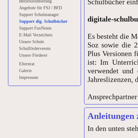
Schulbücher einf
Berufsorientierung
Angebote für FSJ / BFD
Support Schulmanager
digitale-schulb
Support dig. Schulbücher
Support FuxNoten
Es besteht die M
E-Mail Verzeichnis
Unsere Schule
Soz sowie die 2
Schulförderverein
Plus Versionen f
Unsere Förderer
ist: Im Unterri
Elternrat
verwendet und e
Galerie
Impressum
Jahreslizenzen, 
Ansprechpartner 
Anleitungen
In den unten ste