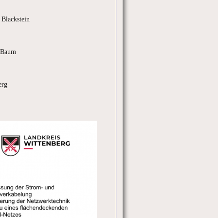
 Blackstein
r Baum
erg